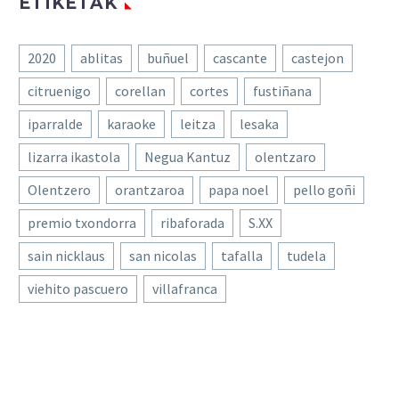
ETIKETAK
2020
ablitas
buñuel
cascante
castejon
citruenigo
corellan
cortes
fustiñana
iparralde
karaoke
leitza
lesaka
lizarra ikastola
Negua Kantuz
olentzaro
Olentzero
orantzaroa
papa noel
pello goñi
premio txondorra
ribaforada
S.XX
sain nicklaus
san nicolas
tafalla
tudela
viehito pascuero
villafranca