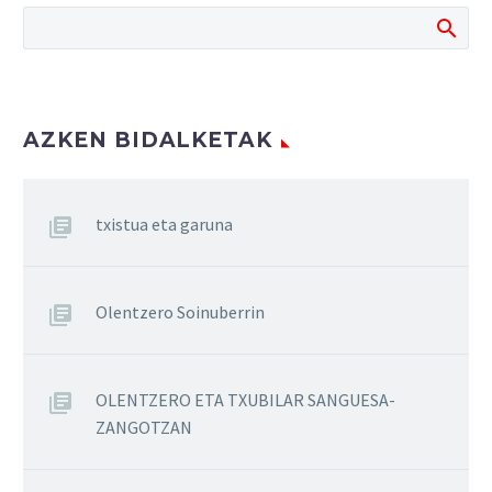
AZKEN BIDALKETAK
txistua eta garuna
Olentzero Soinuberrin
OLENTZERO ETA TXUBILAR SANGUESA-
ZANGOTZAN