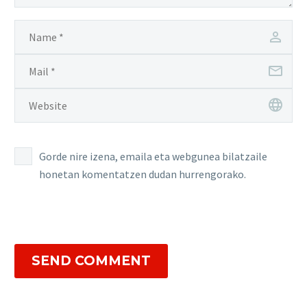
Gorde nire izena, emaila eta webgunea bilatzaile
honetan komentatzen dudan hurrengorako.
SEND COMMENT