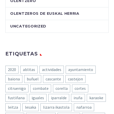
OLENTZERO
OLENTZEROS DE EUSKAL HERRIA
UNCATEGORIZED
ETIQUETAS
2020
ablitas
actividades
ayuntamiento
baiona
buñuel
cascante
castejon
citruenigo
combate
corella
cortes
fustiñana
iguales
iparralde
iruña
karaoke
leitza
lesaka
lizarra ikastola
nafarroa