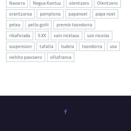
Navarra
Negua Kantuz
olentzaro
Olentzero
orantzaroa
pamplona
papanoel
papa noel
pelea
pello goñi
premio txondorra
ribaforada
S.XX
sain nicklaus
san nicolas
suspension
tafalla
tudela
txondorra
usa
viehito pascuero
villafranca