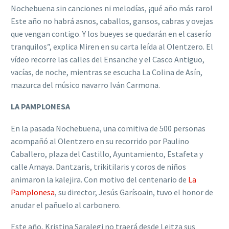
Nochebuena sin canciones ni melodías, ¡qué año más raro!
Este año no habrá asnos, caballos, gansos, cabras y ovejas
que vengan contigo. Y los bueyes se quedarán en el caserío
tranquilos”, explica Miren en su carta leída al Olentzero. El
vídeo recorre las calles del Ensanche y el Casco Antiguo,
vacías, de noche, mientras se escucha La Colina de Asín,
mazurca del músico navarro Iván Carmona.
LA PAMPLONESA
En la pasada Nochebuena, una comitiva de 500 personas
acompañó al Olentzero en su recorrido por Paulino
Caballero, plaza del Castillo, Ayuntamiento, Estafeta y
calle Amaya. Dantzaris, trikitilaris y coros de niños
animaron la kalejira. Con motivo del centenario de
La
Pamplonesa
, su director, Jesús Garísoain, tuvo el honor de
anudar el pañuelo al carbonero.
Este año, Kristina Saralegi no traerá desde Leitza sus